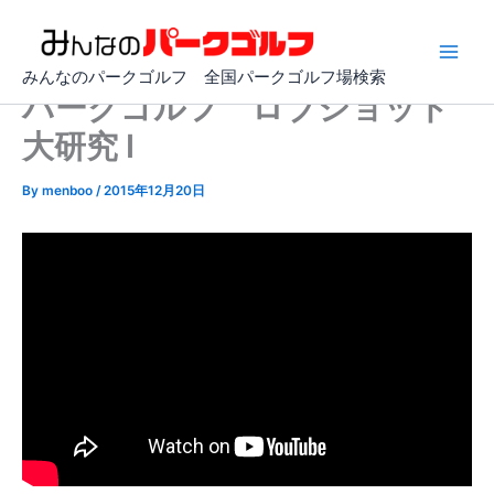
内
容
を
みんなのパークゴルフ 全国パークゴルフ場検索
ス
パークゴルフ ロブショット
キ
大研究 I
ッ
プ
By
menboo
/
2015年12月20日