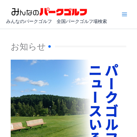
内
容
を
みんなのパークゴルフ 全国パークゴルフ場検索
ス
キ
ッ
お知らせ
プ