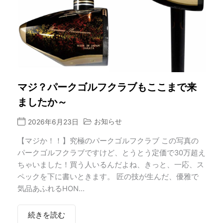
マジ？パークゴルフクラブもここまで来
ましたか～
お知らせ
2026年6月23日
【マジか！！】究極のパークゴルフクラブ この写真の
パークゴルフクラブですけど、とうとう定価で30万超え
ちゃいました！買う人いるんだよね、きっと、一応、ス
ペックを下に書いときます。 匠の技が生んだ、優雅で
気品あふれるHON...
続きを読む