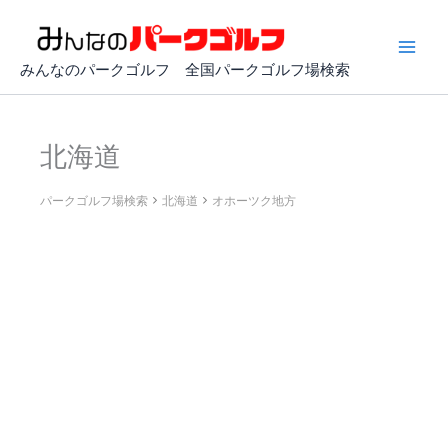
内
容
を
みんなのパークゴルフ 全国パークゴルフ場検索
ス
キ
ッ
北海道
プ
パークゴルフ場検索
北海道
オホーツク地方