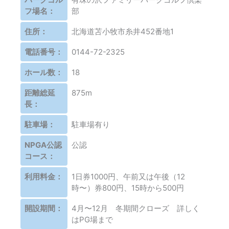
フ場名：
部
住所：
北海道苫小牧市糸井452番地1
電話番号：
0144-72-2325
ホール数：
18
距離総延
875m
長：
駐車場：
駐車場有り
NPGA公認
公認
コース：
利用料金：
1日券1000円、午前又は午後（12
時〜）券800円、15時から500円
開設期間：
4月〜12月 冬期間クローズ 詳しく
はPG場まで