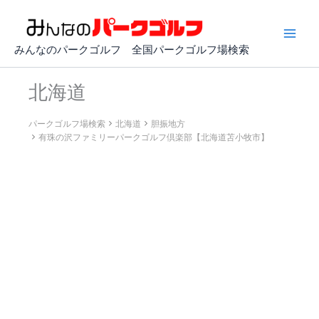
内
容
を
みんなのパークゴルフ 全国パークゴルフ場検索
ス
キ
北海道
ッ
プ
パークゴルフ場検索
北海道
胆振地方
有珠の沢ファミリーパークゴルフ倶楽部【北海道苫小牧市】