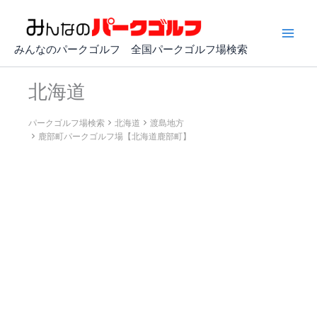
内
容
を
みんなのパークゴルフ 全国パークゴルフ場検索
ス
キ
北海道
ッ
プ
パークゴルフ場検索
北海道
渡島地方
鹿部町パークゴルフ場【北海道鹿部町】