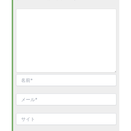
名
前
*
メ
ー
ル
*
サ
イ
ト