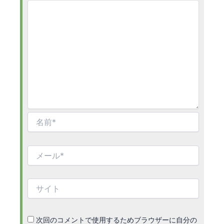
名
前
*
メ
ー
ル
*
サ
イ
ト
次回のコメントで使用するためブラウザーに自分の