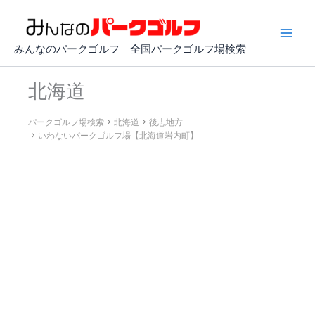
内
容
を
みんなのパークゴルフ 全国パークゴルフ場検索
ス
キ
北海道
ッ
プ
パークゴルフ場検索
北海道
後志地方
いわないパークゴルフ場【北海道岩内町】