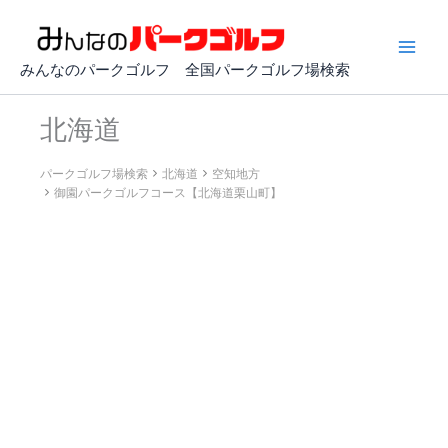
内
容
を
みんなのパークゴルフ 全国パークゴルフ場検索
ス
キ
北海道
ッ
プ
パークゴルフ場検索
北海道
空知地方
御園パークゴルフコース【北海道栗山町】