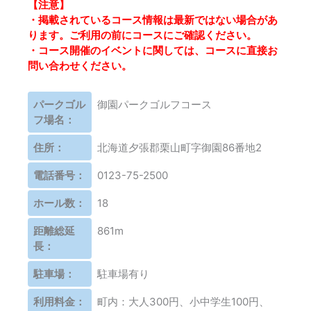
【注意】
・掲載されているコース情報は最新ではない場合があ
ります。ご利用の前にコースにご確認ください。
・コース開催のイベントに関しては、コースに直接お
問い合わせください。
パークゴル
御園パークゴルフコース
フ場名：
住所：
北海道夕張郡栗山町字御園86番地2
電話番号：
0123-75-2500
ホール数：
18
距離総延
861m
長：
駐車場：
駐車場有り
利用料金：
町内：大人300円、小中学生100円、