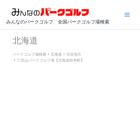
内
容
を
みんなのパークゴルフ 全国パークゴルフ場検索
ス
キ
北海道
ッ
プ
パークゴルフ場検索
北海道
宗谷地方
三笠山パークゴルフ場【北海道枝幸町】