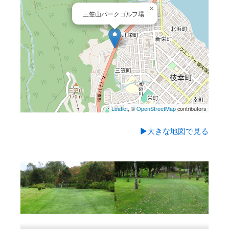
×
三笠山パークゴルフ場
Leaflet
, ©
OpenStreetMap
contributors
▶大きな地図で見る