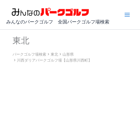
内
容
を
みんなのパークゴルフ 全国パークゴルフ場検索
ス
キ
東北
ッ
プ
パークゴルフ場検索
東北
山形県
川西ダリアパークゴルフ場【山形県川西町】