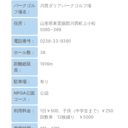
パークゴル
川西ダリアパークゴルフ場
フ場名：
住所：
山形県東置賜郡川西町上小松
5095−369
電話番号：
0238-33-9390
ホール数：
36
距離総延
1916m
長：
駐車場：
有り
NPGA公認
公認
コース：
利用料金：
1日￥500、子供（中学生まで）￥250
回数券 12枚綴り ￥5000