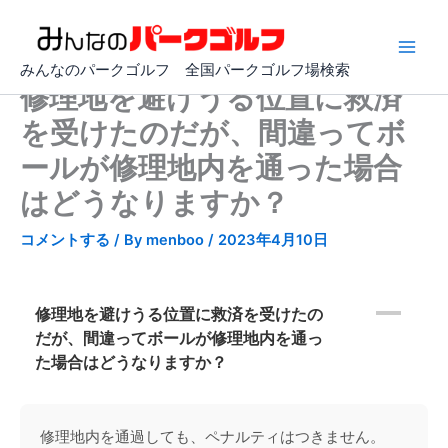
内
容
を
みんなのパークゴルフ 全国パークゴルフ場検索
ス
修理地を避けうる位置に救済
キ
を受けたのだが、間違ってボ
ッ
プ
ールが修理地内を通った場合
はどうなりますか？
コメントする
/ By
menboo
/
2023年4月10日
A
修理地を避けうる位置に救済を受けたの
だが、間違ってボールが修理地内を通っ
た場合はどうなりますか？
修理地内を通過しても、ペナルティはつきません。