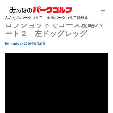
内
容
を
みんなのパークゴルフ 全国パークゴルフ場検索
ス
ロブショットでコース攻略パ
キ
ート２ 左ドッグレッグ
ッ
プ
By
menboo
/
2016年6月21日