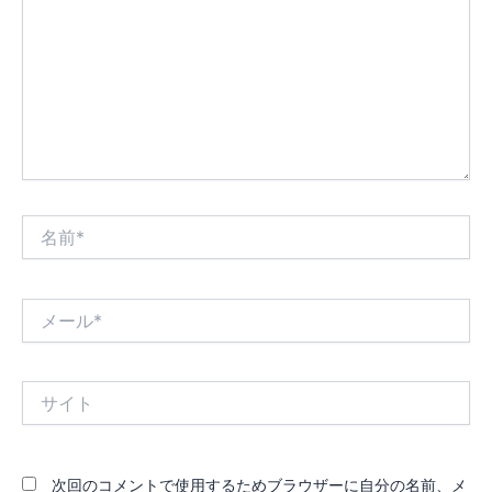
入
力…
名
前
*
メ
ー
ル
*
サ
イ
ト
次回のコメントで使用するためブラウザーに自分の名前、メ