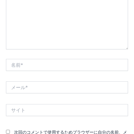
入
力…
名
前
*
メ
ー
ル
*
サ
イ
ト
次回のコメントで使用するためブラウザーに自分の名前、メ